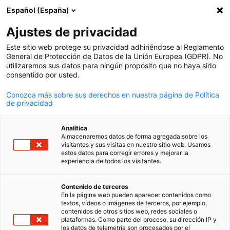
Español (España)
Búsqueda abie
Abri
Cer
Actualidad
Ajustes de privacidad
Este sitio web protege su privacidad adhiriéndose al Reglamento
Todas las novedades de la cooperación argentino-alema
General de Protección de Datos de la Unión Europea (GDPR). No
utilizaremos sus datos para ningún propósito que no haya sido
en un solo lugar.
consentido por usted.
Conozca más sobre sus derechos en nuestra página de Política
de privacidad
Mostrar filtros y clasificación
Analítica
Opciones de filtro actualizadas correctamente
Almacenaremos datos de forma agregada sobre los
visitantes y sus visitas en nuestro sitio web. Usamos
estos datos para corregir errores y mejorar la
experiencia de todos los visitantes.
Spanish
Contenido de terceros
En la página web pueden aparecer contenidos como
textos, vídeos o imágenes de terceros, por ejemplo,
contenidos de otros sitios web, redes sociales o
plataformas. Como parte del proceso, su dirección IP y
los datos de telemetría son procesados por el