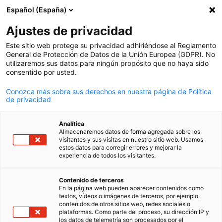
Español (España)
Búsqueda abie
Abri
Cer
Ajustes de privacidad
Este sitio web protege su privacidad adhiriéndose al Reglamento
General de Protección de Datos de la Unión Europea (GDPR). No
utilizaremos sus datos para ningún propósito que no haya sido
consentido por usted.
Conozca más sobre sus derechos en nuestra página de Política
de privacidad
Analítica
Almacenaremos datos de forma agregada sobre los
FIDgate / FIDgate
visitantes y sus visitas en nuestro sitio web. Usamos
News
estos datos para corregir errores y mejorar la
30/06/2026
experiencia de todos los visitantes.
Spanish
Intersolar Europe 2026: lo que
Contenido de terceros
En la página web pueden aparecer contenidos como
trajimos de Múnich para la
textos, vídeos o imágenes de terceros, por ejemplo,
contenidos de otros sitios web, redes sociales o
comunidad de energía en
plataformas. Como parte del proceso, su dirección IP y
los datos de telemetría son procesados por el