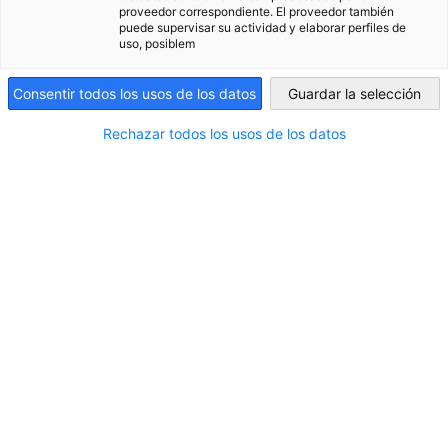
de marketing...
construcción...
VER MÁS
proveedor correspondiente. El proveedor también
puede supervisar su actividad y elaborar perfiles de
Argentina
uso, posiblem
VER MÁS
VER MÁS
Consentir todos los usos de los datos
Guardar la selección
Rechazar todos los usos de los datos
Eventos destacados
Ir al anterior
Ir al sigu
Mirá el calendario completo