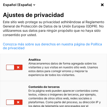
Español (España)
Búsqueda abie
Abri
Cer
Cámara de Industria y Comer
Ajustes de privacidad
Este sitio web protege su privacidad adhiriéndose al Reglamento
General de Protección de Datos de la Unión Europea (GDPR). No
utilizaremos sus datos para ningún propósito que no haya sido
consentido por usted.
Conozca más sobre sus derechos en nuestra página de Política
de privacidad
Analítica
Almacenaremos datos de forma agregada sobre los
visitantes y sus visitas en nuestro sitio web. Usamos
estos datos para corregir errores y mejorar la
experiencia de todos los visitantes.
Spanish
Ferias y Exposiciones
Negocios internacionales
Sobre nosotros
Contenido de terceros
En la página web pueden aparecer contenidos como
textos, vídeos o imágenes de terceros, por ejemplo,
Las ferias internacionales son la puerta de entrada para
Acercamos a tu empresa a la mayor economía europea.
Somos la Cámara de Industria y Comercio Argentino
contenidos de otros sitios web, redes sociales o
internacionalizar los negocios. Conforman el instrumento
Alemana. Hace más de 100 años somos agentes activos en la
plataformas. Como parte del proceso, su dirección IP y
los datos de telemetría son procesados por el