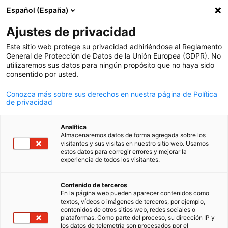
Español (España)
Búsqueda abie
Abri
Cer
Ajustes de privacidad
Este sitio web protege su privacidad adhiriéndose al Reglamento
General de Protección de Datos de la Unión Europea (GDPR). No
utilizaremos sus datos para ningún propósito que no haya sido
consentido por usted.
Conozca más sobre sus derechos en nuestra página de Política
de privacidad
Analítica
Almacenaremos datos de forma agregada sobre los
Event
24/09/2025
visitantes y sus visitas en nuestro sitio web. Usamos
estos datos para corregir errores y mejorar la
experiencia de todos los visitantes.
Tendencias en Fiscalizaciones:
Spanish
puntos controversiales y
Contenido de terceros
En la página web pueden aparecer contenidos como
textos, vídeos o imágenes de terceros, por ejemplo,
contingentes para los fiscos
contenidos de otros sitios web, redes sociales o
plataformas. Como parte del proceso, su dirección IP y
los datos de telemetría son procesados por el