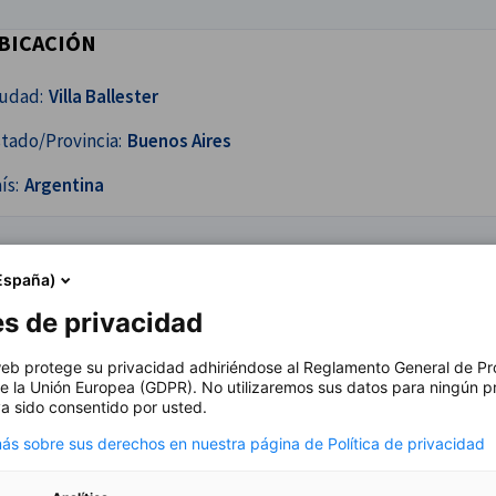
BICACIÓN
iudad:
Villa Ballester
tado/Provincia:
Buenos Aires
ís:
Argentina
España)
es de privacidad
 web protege su privacidad adhiriéndose al Reglamento General de Pr
e la Unión Europea (GDPR). No utilizaremos sus datos para ningún p
a sido consentido por usted.
s sobre sus derechos en nuestra página de Política de privacidad