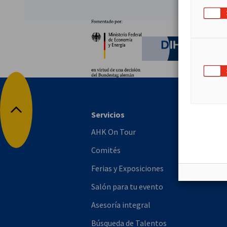
Socios
Ministerio Federal de Ec
German C
Servicios
Volver arriba
AHK On Tour
Comités
Ferias y Exposiciones
Salón para tu evento
Asesoría integral
Búsqueda de Talentos