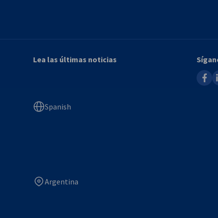
Lea las últimas noticias
Sígan
faceb
l
Spanish
Argentina