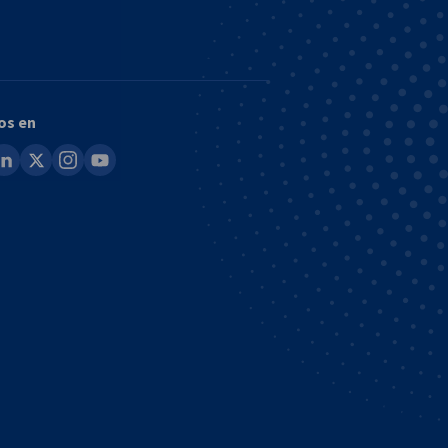
os en
ook
inkedin
x
instagram
youtube