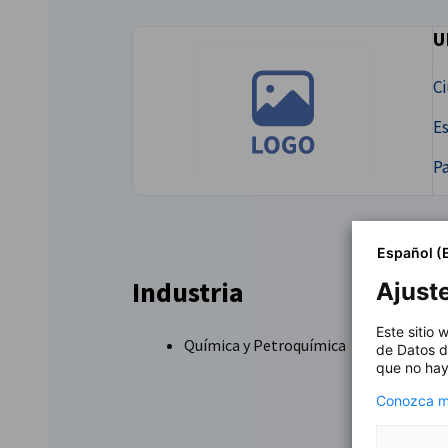
U
Argentina
C
Es
Pa
Español (
Industria
Ajust
Este sitio
Química y Petroquímica
de Datos d
que no hay
Conozca má