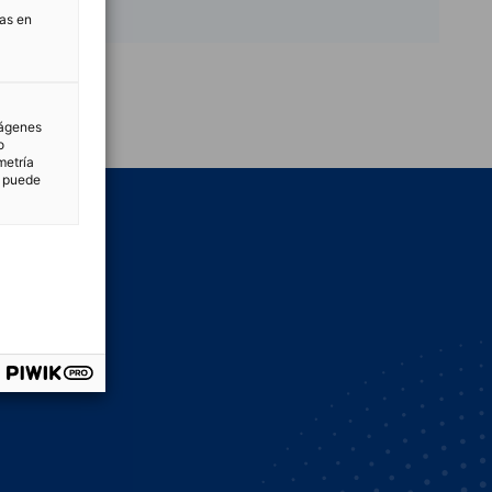
tas en
vest
mágenes
o
metría
n puede