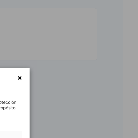
otección
ropósito