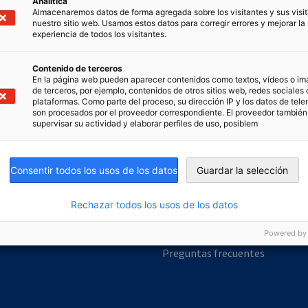
Analítica
Almacenaremos datos de forma agregada sobre los visitantes y sus visi
nuestro sitio web. Usamos estos datos para corregir errores y mejorar la
onomía y Energía
experiencia de todos los visitantes.
Chamber of Commerce and Industry
hamber of Commerce and Industry
AHK.de
Germany Trade & In
Contenido de terceros
En la página web pueden aparecer contenidos como textos, vídeos o i
de terceros, por ejemplo, contenidos de otros sitios web, redes sociales 
plataformas. Como parte del proceso, su dirección IP y los datos de tele
son procesados por el proveedor correspondiente. El proveedor tambié
supervisar su actividad y elaborar perfiles de uso, posiblem
Socios
Consentir todos los usos de los datos
Guardar la selección
Beneficios de la Asociación
Guía de Beneficios AHK
Rechazar todos los usos de los datos
Sello de socios
Powered by
Preguntas frecuentes