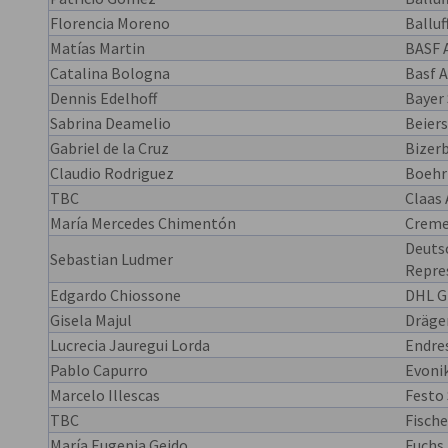
Florencia Moreno
Balluf
Matías Martin
BASF 
Catalina Bologna
Basf A
Dennis Edelhoff
Bayer
Sabrina Deamelio
Beiers
Gabriel de la Cruz
Bizer
Claudio Rodriguez
Boehr
TBC
Claas
María Mercedes Chimentón
Creme
Deutsc
Sebastian Ludmer
Repre
Edgardo Chiossone
DHL G
Gisela Majul
Dräge
Lucrecia Jauregui Lorda
Endre
Pablo Capurro
Evoni
Marcelo Illescas
Festo
TBC
Fische
María Eugenia Geido
Fuchs