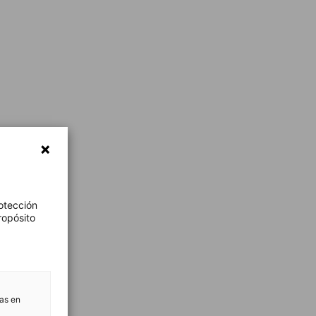
otección
ropósito
tas en