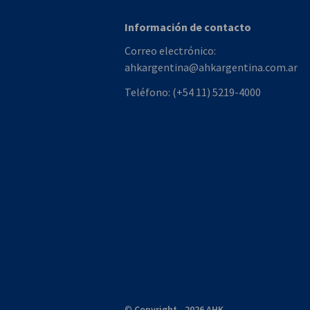
Información de contacto
Correo electrónico:
ahkargentina@ahkargentina.com.ar
Teléfono:
(+54 11) 5219-4000
©
Copyright - 2026 AHK