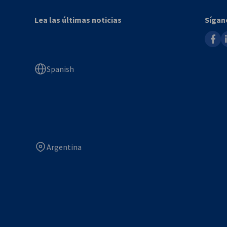
Lea las últimas noticias
Sígan
faceb
l
Spanish
Argentina