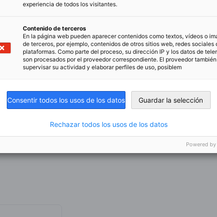
experiencia de todos los visitantes.
l Fuchs Argentina S.R.L.
nent Argentina S.A.
Contenido de terceros
 Bosch Argentina Industrial SA
En la página web pueden aparecer contenidos como textos, vídeos o i
de terceros, por ejemplo, contenidos de otros sitios web, redes sociales 
rgentina SA
plataformas. Como parte del proceso, su dirección IP y los datos de tele
t Envases Argentina SA
son procesados por el proveedor correspondiente. El proveedor tambié
supervisar su actividad y elaborar perfiles de uso, posiblem
ns Energy SA
ns SA
 Motoimplementos SA
Consentir todos los usos de los datos
Guardar la selección
 Argentina SA
nKrupp Industrial Solutions de Argentina
Rechazar todos los usos de los datos
mmer & Schwarz Argentina SA
Powered by