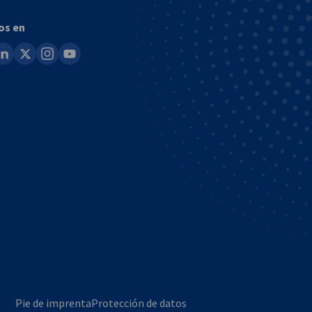
os en
ook
inkedin
x
instagram
youtube
Pie de imprenta
Protección de datos