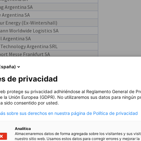
ng Argentina SA
e Argentina SA
ur Energy (Ex-Wintershall)
ann Worldwide Logistics SA
l Argentina SA
 Technology Argentina SRL
port Messe Frankfurt SA
r Compresores de Argentina SRL
España)
r S.A.
es de privacidad
atina SA
ss SA
 web protege su privacidad adhiriéndose al Reglamento General de Pr
r Sudamericana SA
e la Unión Europea (GDPR). No utilizaremos sus datos para ningún p
rr-Argentina S.A. (Buenos Aires)
a sido consentido por usted.
l Argentina SAU
s sobre sus derechos en nuestra página de Política de privacidad
des-Benz Camiones y Buses Argentina SAU
S.A.
Analítica
ac Argentina SA
Almacenaremos datos de forma agregada sobre los visitantes y sus visi
nuestro sitio web. Usamos estos datos para corregir errores y mejorar la
x Energy Argentina SA