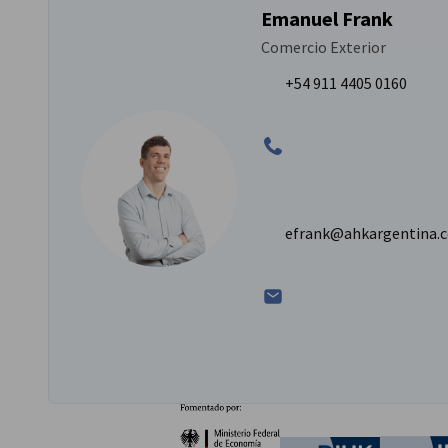
Emanuel Frank
Comercio Exterior
+54 911 4405 0160
efrank@ahkargentina.
Socios
Ministerio Federal de Ec
German C