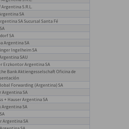
f Argentina S.R.L.
Argentina SA
rgentina SA Sucursal Santa Fé
 SA
dorf SA
ba Argentina SA
inger Ingelheim SA
 Argentina SAU
r Erzkontor Argentina SA
he Bank Aktiengesselschaft Oficina de
sentación
lobal Forwarding (Argentina) SA
r Argentina SA
ss + Hauser Argentina SA
k Argentina SA
 SA
r Argentina SA
 Argentina SA