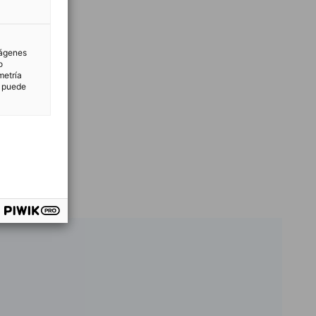
mágenes
o
metría
n puede