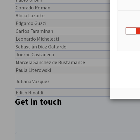
Conrado Roman
Pepper
Alicia Lazarte
Promi
Edgardo Guzzi
Robert
Carlos Faraminan
SAP A
Leonardo Micheletti
Schot
Sebastián Diaz Gallardo
Sieme
Joerne Castaneda
Sieme
Marcela Sanchez de Bustamante
Stihl
Paula Literowski
Testo
Thysse
Juliana Vazquez
S.A.
Edith Rinaldi
Zschi
Get in touch