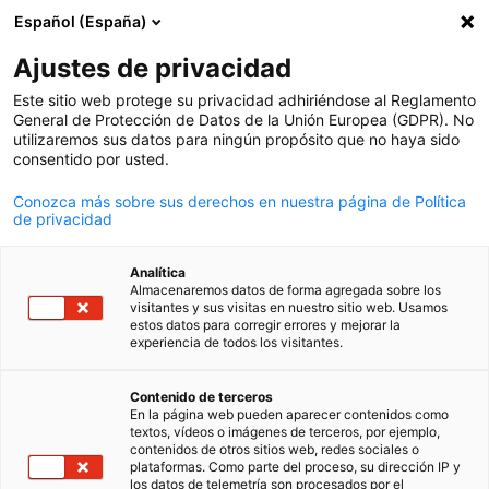
Español (España)
Búsqueda abie
Abri
Cer
Ajustes de privacidad
Este sitio web protege su privacidad adhiriéndose al Reglamento
General de Protección de Datos de la Unión Europea (GDPR). No
utilizaremos sus datos para ningún propósito que no haya sido
consentido por usted.
Conozca más sobre sus derechos en nuestra página de Política
de privacidad
Analítica
Almacenaremos datos de forma agregada sobre los
Mercedes Benz / Mercedes Benz
visitantes y sus visitas en nuestro sitio web. Usamos
News
estos datos para corregir errores y mejorar la
07/04/2025
experiencia de todos los visitantes.
Spanish
Turismo Carretera 2025:
Contenido de terceros
En la página web pueden aparecer contenidos como
Mercedes-Benz Camiones y
textos, vídeos o imágenes de terceros, por ejemplo,
contenidos de otros sitios web, redes sociales o
Buses renueva su compromiso
plataformas. Como parte del proceso, su dirección IP y
los datos de telemetría son procesados por el