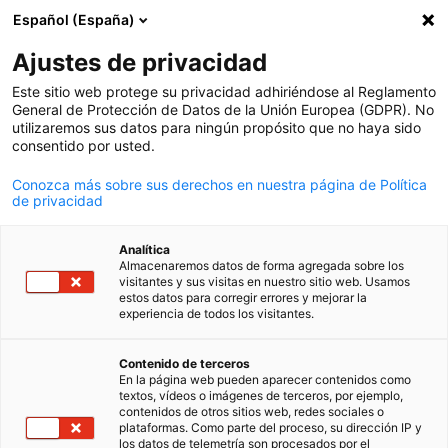
Español (España)
Búsqueda abie
Abri
Cer
Ajustes de privacidad
Este sitio web protege su privacidad adhiriéndose al Reglamento
General de Protección de Datos de la Unión Europea (GDPR). No
utilizaremos sus datos para ningún propósito que no haya sido
consentido por usted.
Conozca más sobre sus derechos en nuestra página de Política
de privacidad
Analítica
Almacenaremos datos de forma agregada sobre los
Mercedes Benz, Daimler Truck / Mercedes Benz, Daimler Truck
visitantes y sus visitas en nuestro sitio web. Usamos
News
estos datos para corregir errores y mejorar la
07/08/2025
experiencia de todos los visitantes.
Spanish
Mercedes-Benz exhibe el Atego
Contenido de terceros
En la página web pueden aparecer contenidos como
1932 LS/36 y el Actros 2545
textos, vídeos o imágenes de terceros, por ejemplo,
contenidos de otros sitios web, redes sociales o
LS/33 en AAPRESID
plataformas. Como parte del proceso, su dirección IP y
los datos de telemetría son procesados por el