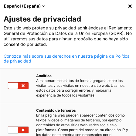
Español (España)
Búsqueda abie
Abri
Cer
Ajustes de privacidad
Este sitio web protege su privacidad adhiriéndose al Reglamento
General de Protección de Datos de la Unión Europea (GDPR). No
utilizaremos sus datos para ningún propósito que no haya sido
consentido por usted.
Conozca más sobre sus derechos en nuestra página de Política
de privacidad
Analítica
Almacenaremos datos de forma agregada sobre los
Mercedes Benz Camiones y Buses / Mercedes Benz Camiones y Bus
visitantes y sus visitas en nuestro sitio web. Usamos
News
estos datos para corregir errores y mejorar la
18/09/2025
experiencia de todos los visitantes.
Spanish
Mercedes-Benz capacitó a los
Contenido de terceros
En la página web pueden aparecer contenidos como
técnicos de talleres de Tucumá
textos, vídeos o imágenes de terceros, por ejemplo,
contenidos de otros sitios web, redes sociales o
que adquirieron buses 0 KM
plataformas. Como parte del proceso, su dirección IP y
los datos de telemetría son procesados por el