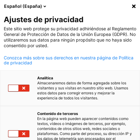
Español (España)
Búsqueda abie
Abri
Cer
Ajustes de privacidad
Este sitio web protege su privacidad adhiriéndose al Reglamento
General de Protección de Datos de la Unión Europea (GDPR). No
utilizaremos sus datos para ningún propósito que no haya sido
consentido por usted.
Conozca más sobre sus derechos en nuestra página de Política
de privacidad
Analítica
Almacenaremos datos de forma agregada sobre los
AHK Argentina / AHK Argentina
visitantes y sus visitas en nuestro sitio web. Usamos
News
estos datos para corregir errores y mejorar la
19/06/2026
experiencia de todos los visitantes.
Spanish
Energía: novedades que
Contenido de terceros
En la página web pueden aparecer contenidos como
impulsan el cambio
textos, vídeos o imágenes de terceros, por ejemplo,
contenidos de otros sitios web, redes sociales o
plataformas. Como parte del proceso, su dirección IP y
los datos de telemetría son procesados por el