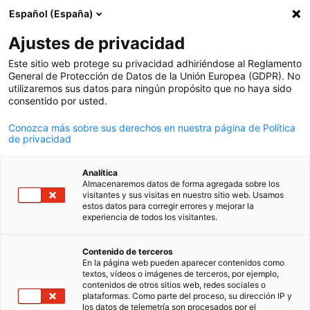
Español (España)
Búsqueda abie
Abri
Cer
Ajustes de privacidad
Este sitio web protege su privacidad adhiriéndose al Reglamento
General de Protección de Datos de la Unión Europea (GDPR). No
utilizaremos sus datos para ningún propósito que no haya sido
consentido por usted.
Conozca más sobre sus derechos en nuestra página de Política
de privacidad
Analítica
Almacenaremos datos de forma agregada sobre los
News
30/07/2025
visitantes y sus visitas en nuestro sitio web. Usamos
estos datos para corregir errores y mejorar la
experiencia de todos los visitantes.
De Berlín a Sudamérica:
Spanish
Recibimos la visita de
Contenido de terceros
En la página web pueden aparecer contenidos como
textos, vídeos o imágenes de terceros, por ejemplo,
representantes de la DIHK
contenidos de otros sitios web, redes sociales o
plataformas. Como parte del proceso, su dirección IP y
los datos de telemetría son procesados por el