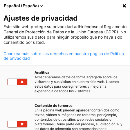
Español (España)
Búsqueda abie
Abri
Cer
Ajustes de privacidad
Este sitio web protege su privacidad adhiriéndose al Reglamento
General de Protección de Datos de la Unión Europea (GDPR). No
utilizaremos sus datos para ningún propósito que no haya sido
consentido por usted.
Conozca más sobre sus derechos en nuestra página de Política
de privacidad
Analítica
Almacenaremos datos de forma agregada sobre los
AHK Argentina / AHK Argentina
visitantes y sus visitas en nuestro sitio web. Usamos
Event
estos datos para corregir errores y mejorar la
03/07/2025
experiencia de todos los visitantes.
Spanish
Vino & Networking
Contenido de terceros
En la página web pueden aparecer contenidos como
textos, vídeos o imágenes de terceros, por ejemplo,
contenidos de otros sitios web, redes sociales o
Fecha: Jueves, 3 de julio 2025 Lugar: 𝑾-𝑩𝒂𝒓 𝒅𝒆 𝑻𝒂𝒑𝒂𝒔 𝒚 𝑽𝒊𝒏𝒐𝒔 - Av.
plataformas. Como parte del proceso, su dirección IP y
Libertador 14658, Acassuso (Presencial)
los datos de telemetría son procesados por el