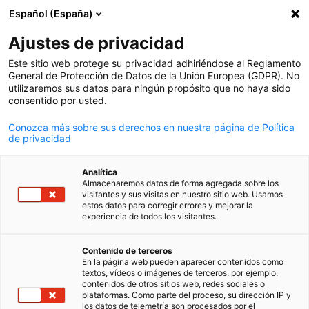
Español (España)
Búsqueda abie
Abri
Cer
Ajustes de privacidad
Este sitio web protege su privacidad adhiriéndose al Reglamento
General de Protección de Datos de la Unión Europea (GDPR). No
utilizaremos sus datos para ningún propósito que no haya sido
consentido por usted.
Conozca más sobre sus derechos en nuestra página de Política
de privacidad
Analítica
Almacenaremos datos de forma agregada sobre los
AHK Argentina / AHK Argentina
visitantes y sus visitas en nuestro sitio web. Usamos
Event
estos datos para corregir errores y mejorar la
09/06/2026
experiencia de todos los visitantes.
Spanish
Capacitación De Empresas Par
Contenido de terceros
En la página web pueden aparecer contenidos como
Empresas
textos, vídeos o imágenes de terceros, por ejemplo,
contenidos de otros sitios web, redes sociales o
plataformas. Como parte del proceso, su dirección IP y
los datos de telemetría son procesados por el