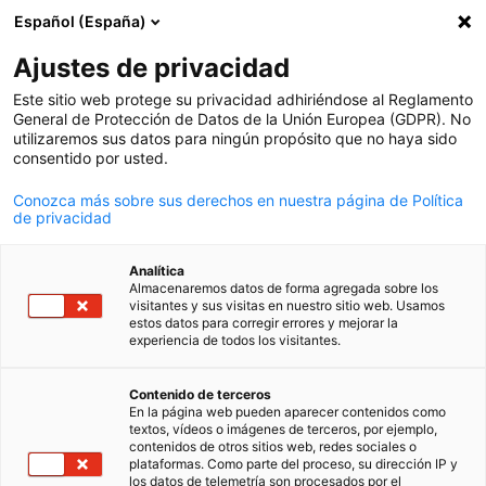
Español (España)
Suche öffnen
Navi
Ein
Ajustes de privacidad
Este sitio web protege su privacidad adhiriéndose al Reglamento
Dienstleistungen
General de Protección de Datos de la Unión Europea (GDPR). No
utilizaremos sus datos para ningún propósito que no haya sido
consentido por usted.
Als Geschäftsplattform bieten wir eine Reihe von
Conozca más sobre sus derechos en nuestra página de Política
de privacidad
Dienstleistungen an, die Unternehmen bei der
Internationalisierung ihres Geschäfts
unterstützen.
Analítica
Ziel ist es, den Unternehmen Instrumente und Wissen
Almacenaremos datos de forma agregada sobre los
visitantes y sus visitas en nuestro sitio web. Usamos
zu vermitteln, um
ihre Wettbewerbsfähigkeit und ihr
estos datos para corregir errores y mejorar la
experiencia de todos los visitantes.
Wachstum zu steigern
, ihnen Zugang zu
strategischen Kontakten
zu verschaffen, ihr
German
Contenido de terceros
Einflussnetzwerk
zu erweitern und den
Austausch
zu
En la página web pueden aparecer contenidos como
textos, vídeos o imágenes de terceros, por ejemplo,
fördern,
um ein solides, rentables und nachhaltiges
contenidos de otros sitios web, redes sociales o
Geschäft zu erzielen. Informieren Sie sich über alle
plataformas. Como parte del proceso, su dirección IP y
los datos de telemetría son procesados por el