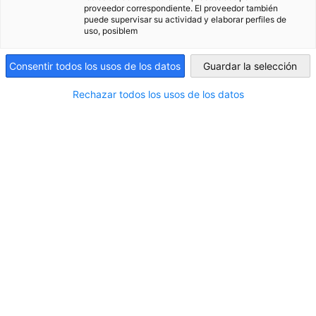
unsere Dienstleistungen!
proveedor correspondiente. El proveedor también
puede supervisar su actividad y elaborar perfiles de
Argentina
uso, posiblem
Consentir todos los usos de los datos
Guardar la selección
Rechazar todos los usos de los datos
Rechts- und Steuerberatung
Bei internationalen Geschäften ist das Wissen um die
Rechtslage des Partnerlandes entscheidend. Vom Arbeits-
bis zum Verwaltungsrecht: Wir geben erste Auskünfte zur