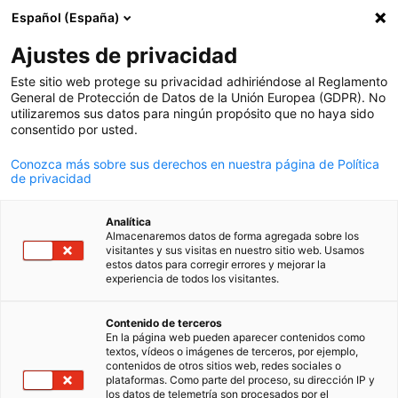
Español (España)
Búsqueda abie
Abri
Cer
Actualidad:
Noticias
Ajustes de privacidad
Este sitio web protege su privacidad adhiriéndose al Reglamento
Todas las novedades de la cooperación argentino-alema
General de Protección de Datos de la Unión Europea (GDPR). No
utilizaremos sus datos para ningún propósito que no haya sido
en un solo lugar.
consentido por usted.
Conozca más sobre sus derechos en nuestra página de Política
de privacidad
Mostrar filtros y clasificación
Analítica
Opciones de filtro actualizadas correctamente
Almacenaremos datos de forma agregada sobre los
visitantes y sus visitas en nuestro sitio web. Usamos
estos datos para corregir errores y mejorar la
experiencia de todos los visitantes.
Spanish
Relacionado con Noticias
Contenido de terceros
En la página web pueden aparecer contenidos como
textos, vídeos o imágenes de terceros, por ejemplo,
TODAS LAS NOTICIAS
COMUNICADOS DE PRENSA
ECONOMÍA Y NEG
contenidos de otros sitios web, redes sociales o
plataformas. Como parte del proceso, su dirección IP y
los datos de telemetría son procesados por el