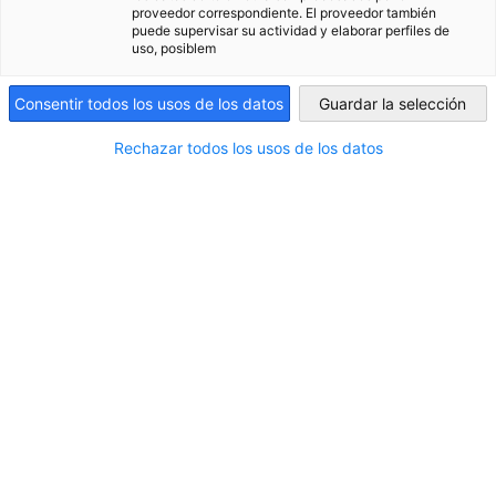
proveedor correspondiente. El proveedor también
puede supervisar su actividad y elaborar perfiles de
Argentina
uso, posiblem
Consentir todos los usos de los datos
Guardar la selección
Rechazar todos los usos de los datos
BASF Argentina anuncia nueva gerente de
Legales, Compliance y Seguros
NOTICIAS
Camila Gaviño asumirá la gerencia de Legales,
Compliance y Seguros para Argentina. Es abogada
con más de 10 años de experiencia en el ámbito legal,
se incorpora al cargo tras desempeñarse como Senior