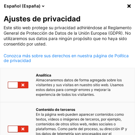
Español (España)
Búsqueda abie
Abri
Cer
Actualidad:
Noticias
Ajustes de privacidad
Este sitio web protege su privacidad adhiriéndose al Reglamento
Todas las novedades de la cooperación argentino-alema
General de Protección de Datos de la Unión Europea (GDPR). No
utilizaremos sus datos para ningún propósito que no haya sido
en un solo lugar.
consentido por usted.
Conozca más sobre sus derechos en nuestra página de Política
de privacidad
Mostrar filtros y clasificación
Analítica
Opciones de filtro actualizadas correctamente
Almacenaremos datos de forma agregada sobre los
visitantes y sus visitas en nuestro sitio web. Usamos
estos datos para corregir errores y mejorar la
experiencia de todos los visitantes.
Spanish
Relacionado con Noticias
Contenido de terceros
En la página web pueden aparecer contenidos como
textos, vídeos o imágenes de terceros, por ejemplo,
TODAS LAS NOTICIAS
COMUNICADOS DE PRENSA
ECONOMÍA Y NEG
contenidos de otros sitios web, redes sociales o
plataformas. Como parte del proceso, su dirección IP y
los datos de telemetría son procesados por el