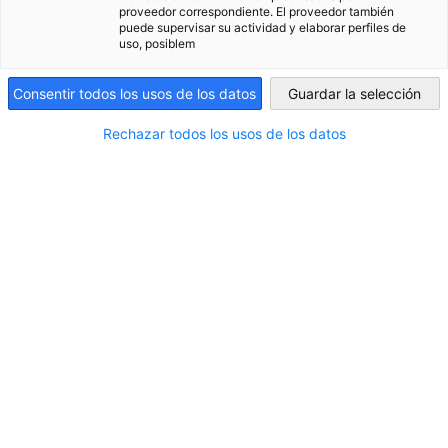
proveedor correspondiente. El proveedor también
puede supervisar su actividad y elaborar perfiles de
Argentina
uso, posiblem
Consentir todos los usos de los datos
Guardar la selección
Rechazar todos los usos de los datos
Interpack 2026: presencia argentina en la
feria líder del packaging mundial
NOTICIAS
La participación argentina en interpack 2026
reafirmó el potencial del sector para proyectarse
internacionalmente, generar nuevos vínculos y
acompañar las tendencias globales en innovación,
tecnología y sustentabilidad.
FERIAS