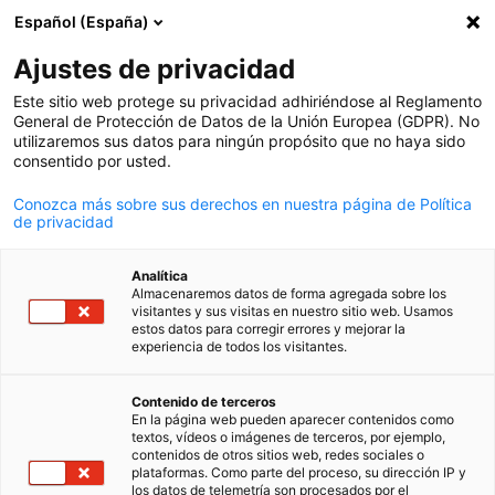
Español (España)
Búsqueda abie
Abri
Cer
Actualidad:
Noticias
Ajustes de privacidad
Este sitio web protege su privacidad adhiriéndose al Reglamento
Todas las novedades de la cooperación argentino-alema
General de Protección de Datos de la Unión Europea (GDPR). No
utilizaremos sus datos para ningún propósito que no haya sido
en un solo lugar.
consentido por usted.
Conozca más sobre sus derechos en nuestra página de Política
de privacidad
Mostrar filtros y clasificación
Analítica
Opciones de filtro actualizadas correctamente
Almacenaremos datos de forma agregada sobre los
visitantes y sus visitas en nuestro sitio web. Usamos
estos datos para corregir errores y mejorar la
experiencia de todos los visitantes.
Spanish
Relacionado con Noticias
Contenido de terceros
En la página web pueden aparecer contenidos como
textos, vídeos o imágenes de terceros, por ejemplo,
TODAS LAS NOTICIAS
COMUNICADOS DE PRENSA
ECONOMÍA Y NEG
contenidos de otros sitios web, redes sociales o
plataformas. Como parte del proceso, su dirección IP y
los datos de telemetría son procesados por el