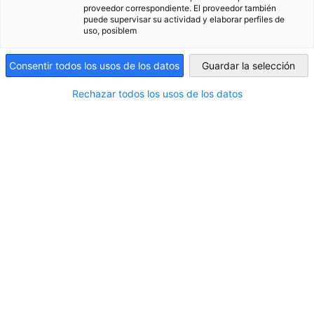
proveedor correspondiente. El proveedor también
puede supervisar su actividad y elaborar perfiles de
Argentina
uso, posiblem
Consentir todos los usos de los datos
Guardar la selección
Rechazar todos los usos de los datos
Reforma laboral: expertos analizaron el
nuevo escenario
NOTICIAS
En el marco de las actividades del Comité de Asuntos
Públicos llevamos a cabo un encuentro exclusivo para
sus empresas socias con el objetivo de analizar los