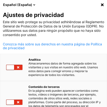
Español (España)
Búsqueda abie
Abri
Cer
Actualidad:
Noticias
Ajustes de privacidad
Este sitio web protege su privacidad adhiriéndose al Reglamento
Todas las novedades de la cooperación argentino-alema
General de Protección de Datos de la Unión Europea (GDPR). No
utilizaremos sus datos para ningún propósito que no haya sido
en un solo lugar.
consentido por usted.
Conozca más sobre sus derechos en nuestra página de Política
de privacidad
Mostrar filtros y clasificación
Analítica
Opciones de filtro actualizadas correctamente
Almacenaremos datos de forma agregada sobre los
visitantes y sus visitas en nuestro sitio web. Usamos
estos datos para corregir errores y mejorar la
experiencia de todos los visitantes.
Spanish
Relacionado con Noticias
Contenido de terceros
En la página web pueden aparecer contenidos como
textos, vídeos o imágenes de terceros, por ejemplo,
TODAS LAS NOTICIAS
COMUNICADOS DE PRENSA
ECONOMÍA Y NEG
contenidos de otros sitios web, redes sociales o
plataformas. Como parte del proceso, su dirección IP y
los datos de telemetría son procesados por el