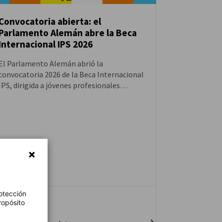
Convocatoria abierta: el
Parlamento Alemán abre la Beca
NOTICIAS
Internacional IPS 2026
El Parlamento Alemán abrió la
convocatoria 2026 de la Beca Internacional
IPS, dirigida a jóvenes profesionales
argentinos interesados en formarse en el
sistema parlamentario y fortalecer su
compromiso democrático.
otección
ropósito