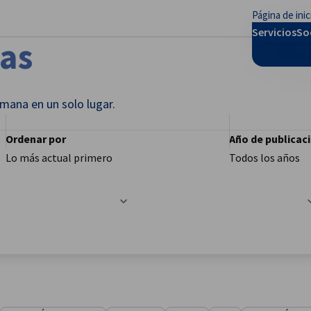
Página de inic
rar preferencias
Servicios
So
ias
mana en un solo lugar.
Ordenar por
Año de publicac
Lo más actual primero
Todos los años
e