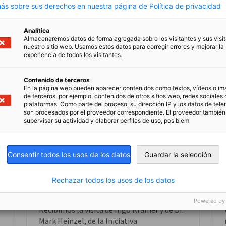
Leer el artículo completo
Lee
s sobre sus derechos en nuestra página de Política de privacidad
Analítica
Almacenaremos datos de forma agregada sobre los visitantes y sus visi
nuestro sitio web. Usamos estos datos para corregir errores y mejorar la
experiencia de todos los visitantes.
Contenido de terceros
En la página web pueden aparecer contenidos como textos, vídeos o i
de terceros, por ejemplo, contenidos de otros sitios web, redes sociales 
plataformas. Como parte del proceso, su dirección IP y los datos de tele
son procesados por el proveedor correspondiente. El proveedor tambié
supervisar su actividad y elaborar perfiles de uso, posiblem
Consentir todos los usos de los datos
Guardar la selección
Diálogo institucional y
cooperación bilateral con
Rechazar todos los usos de los datos
P
NOTICIAS
Alemania
Powered by
Recibimos la visita de Ingo Kramer y de Dr.
Mark Heinzel, de la Iniciativa