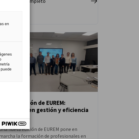
r el artículo completo
tas en
mágenes
o
metría
n puede
Nueva edición de EUREM:
formación en gestión y eficiencia
NOTICIAS
energética
Una nueva edición de EUREM pone en
marcha la formación de profesionales en