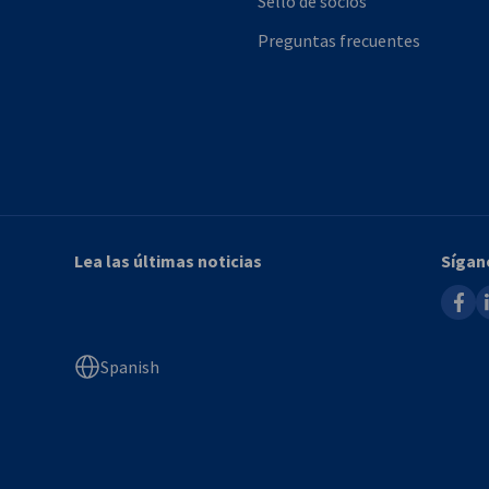
Sello de socios
Preguntas frecuentes
Lea las últimas noticias
Sígan
faceb
l
Spanish