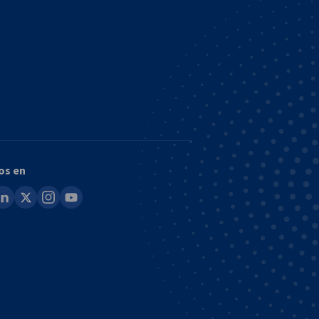
os en
ook
inkedin
x
instagram
youtube