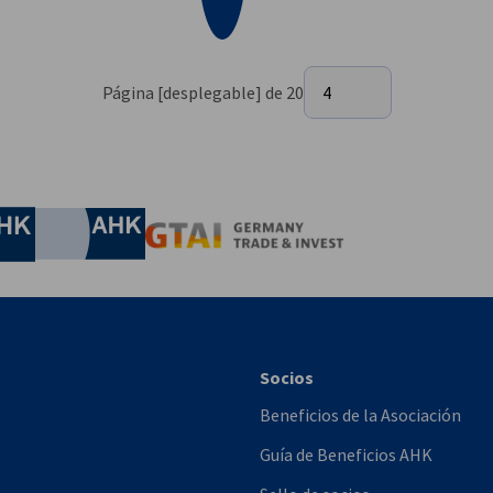
Seleccionar página
Página [desplegable] de 20
4
Página 4[desplegable] de 20
onomía y Energía
Chamber of Commerce and Industry
hamber of Commerce and Industry
AHK.de
Germany Trade & In
Socios
Beneficios de la Asociación
Guía de Beneficios AHK