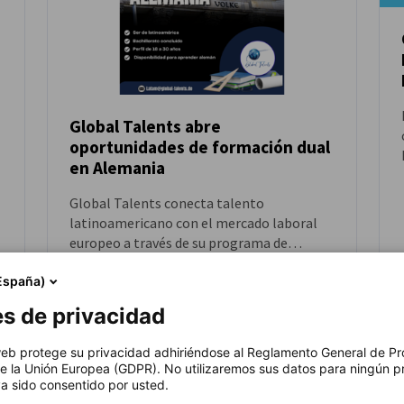
Global Talents abre
oportunidades de formación dual
NOTICIAS
en Alemania
Global Talents conecta talento
latinoamericano con el mercado laboral
europeo a través de su programa de
formación dual en Alemania, que combina
y
España)
estudio y trabajo en empresas alemanas
NOTICIAS DE SOCIOS
bajo un modelo reconocido
es de privacidad
internacionalmente.
 web protege su privacidad adhiriéndose al Reglamento General de Pr
e la Unión Europea (GDPR). No utilizaremos sus datos para ningún p
a sido consentido por usted.