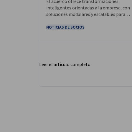
El acuerdo ofrece transformaciones
inteligentes orientadas a la empresa, con
soluciones modulares y escalables para
clientes de todo el mundo que combina el
profundo conocimiento de sectores y
NOTICIAS DE SOCIOS
funciones con el que cuentan los
profesionales de KPMG con la experiencia
de SAP en aplicaciones empresariales e IA
orientada al negocio.
Leer el artículo completo