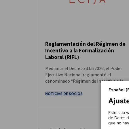
Reglamentación del Régimen de
Incentivo a la Formalización
NOTICIAS
Laboral (RIFL)
Mediante el Decreto 315/2026, el Poder
Ejecutivo Nacional reglamentó el
denominado “Régimen de Incentivo a la
Formalización Laboral”, previsto en la “Le
Español (
de Modernización Laboral” N° 27.802
NOTICIAS DE SOCIOS
Ajust
Este sitio
de Datos d
que no hay