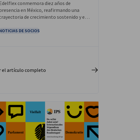
Edelflex conmemora diez años de
presencia en México, reafirmando una
trayectoria de crecimiento sostenido y el
trabajo colaborativo de los equipos
involucrados.
NOTICIAS DE SOCIOS
r el artículo completo